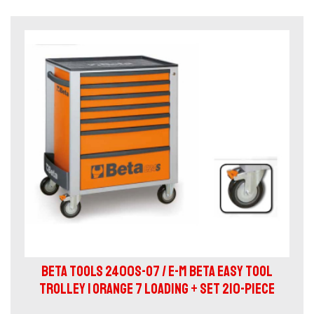
BETA TOOLS 2400S-O7 / E-M BETA EASY TOOL
TROLLEY | ORANGE 7 LOADING + SET 210-PIECE