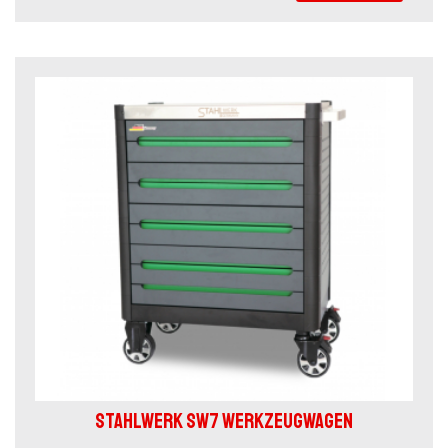
STAHLWERK SW7 WERKZEUGWAGEN