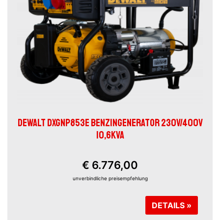
DEWALT DXGNP853E BENZINGENERATOR 230V/400V
10,6KVA
€ 6.776,00
unverbindliche preisempfehlung
DETAILS »