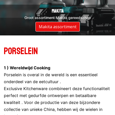
DeWalt
Makita
Groot assortiment DeWalt gereedschap
Groot assortiment Makita gereedschap
Assortiment DeWalt
Makita assortiment
Porselein
1 ) Wereldwijd Cooking
Porselein is overal in de wereld is een essentieel
onderdeel van de eetcultuur .
Exclusive Kitchenware combineert deze functionaliteit
perfect met gedurfde ontwerpen en betaalbare
kwaliteit . Voor de productie van deze bijzondere
collectie van unieke China, hebben wij de wielen in