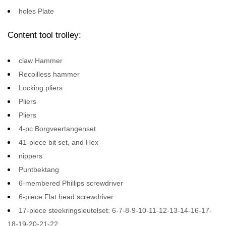
holes Plate
Content tool trolley:
claw Hammer
Recoilless hammer
Locking pliers
Pliers
Pliers
4-pc Borgveertangenset
41-piece bit set, and Hex
nippers
Puntbektang
6-membered Phillips screwdriver
6-piece Flat head screwdriver
17-piece steekringsleutelset: 6-7-8-9-10-11-12-13-14-16-17-
18-19-20-21-22