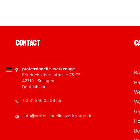
Contact
C
professionelle-werkzeuge
Ba
Friedrich-ebert-strasse 75-77
42719 Solingen
Ha
Deutschland
We
00 31 346 35 36 55
We
Ge
info@professionelle-werkzeuge.de
Ho
Be