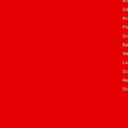
Bo
Sä
Ko
Pl
Sc
Ba
We
La
Sc
Re
St