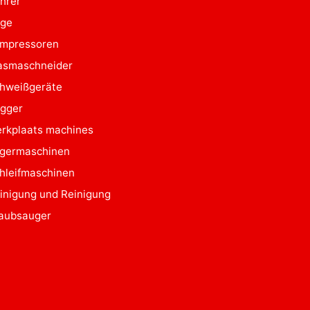
hrer
ge
mpressoren
asmaschneider
hweißgeräte
gger
rkplaats machines
germaschinen
hleifmaschinen
inigung und Reinigung
aubsauger